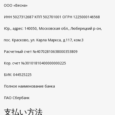
ООО «Весна»
ИНН 5027312687 КПП 502701001 ОГРН 1225000146568
Юр., адрес: 140050, Московская обл., Люберецкий р-он,
пос. Красково, ул. Карла Маркса, д.117, ком.3
Расчетный счет №40702810638000353809
Кор. счет №
30101810400000000225
БИК:
044525225
Полное наименование банка
ПАО Сбербанк
支払い方法