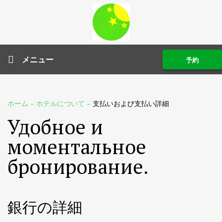
メニュー
予約
ホーム
–
ホテルについて
–
支払いおよび支払い詳細
Удобное и
моментальное
бронирование.
銀行の詳細