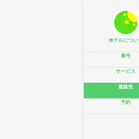
ホーム
–
連絡
Кор
без
ホテルについ
番号
Моск
サービス
Крас
連絡先
GPS
緯度: 5
経度: 3
予約
vesn
Почта
У вас
Хотит