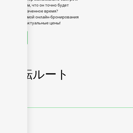
енностью в том, что он точно будет
 для Вас в назначенное время?
льзуйтесь формой онлайн-бронирования
учайте самые актуальные цены!
今すぐ予約
と運転ルート