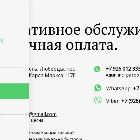
先
поративное обслуж
наличная оплата.
て
овская область, Люберцы, пос.
+7 926 012 33
ково, улица Карла Маркса 117Е
Администратор
座標
WhatsApp:
+7
5.663161
7.994014
Viber:
+7 (926
a9260123333@gmail.com
 Апарт-Отеля Весна
 нет времени на телефонные звонки?
е заказать номер максимально быстро и