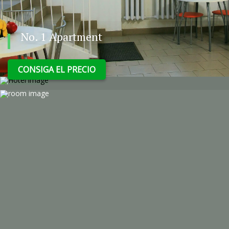
Номерной фонд гостиницы составляет 35 номеров.
Каждый номер оснащен современной мебелью, ванной
No. 1 Apartment
комнатой, жк телевизором, холодильником, чайником и
феном. Более подробное описание и фотографии номеров
CONSIGA EL PRECIO
вы найдете в разделе «Номера и цены» на нашем сайте. К
выбору гостей предоставляется бар с напитками и
сладостями.
Добро пожаловать в «Апарт Отеле-Весна» !