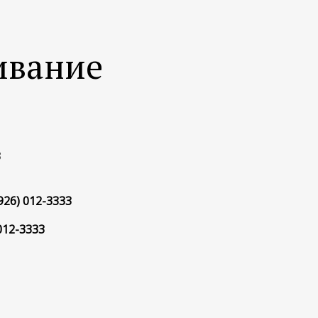
ивание
3
926) 012-3333
 012-3333